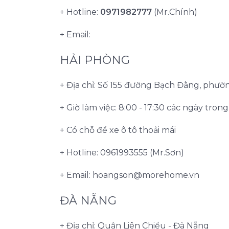
+ Hotline:
0971982777
(Mr.Chính)
+ Email:
HẢI PHÒNG
+ Địa chỉ: Số 155 đường Bạch Đằng, phư
+ Giờ làm việc: 8:00 - 17:30 các ngày tron
+ Có chỗ để xe ô tô thoải mái
+ Hotline: 0961993555 (Mr.Sơn)
+ Email:
hoangson@morehome.vn
ĐÀ NẴNG
+ Địa chỉ: Quận Liên Chiểu - Đà Nẵng