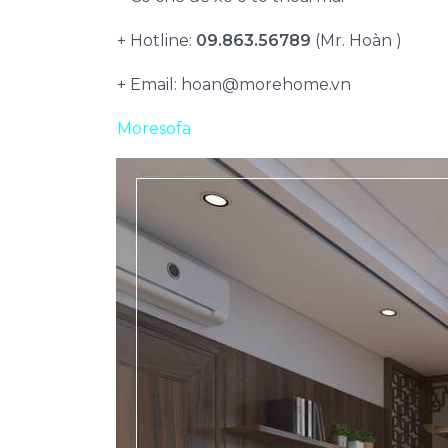
+ Hotline:
09.863.56789
(Mr. Hoàn )
+ Email:
hoan@morehome.vn
Moresofa