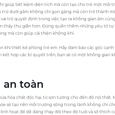
 giúp tiết kiệm diện tích mà còn tạo cho trẻ một môi tr
u trữ dưới gầm không chỉ gọn gàng mà còn trở thành m
 vai trò quyết định trong việc tạo ra không gian ấm cún
ảm thấy thư giãn hơn. Đừng quên thêm những yếu tố tự
ng mà còn giúp cải thiện không khí.
n khi thiết kế phòng trẻ em. Hãy đảm bảo các góc cạnh 
ch kết hợp các bí quyết trên, bạn sẽ có một không gian
u an toàn
hóa chất độc hại, từ sơn tường cho đến đồ nội thất. Mộc
ỏe sẽ tạo nên môi trường sống trong lành không chỉ cho
inh hoạt để dễ dàng thay đổi theo độ tuổi và sở thích c