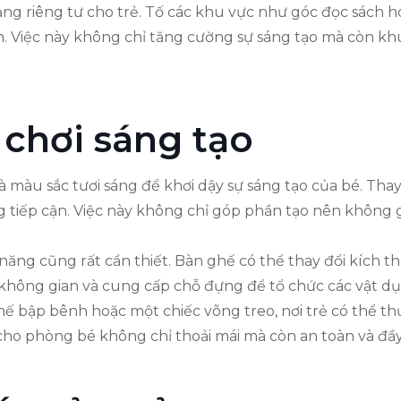
g riêng tư cho trẻ. Tố các khu vực như góc đọc sách ho
n. Việc này không chỉ tăng cường sự sáng tạo mà còn k
 chơi sáng tạo
 màu sắc tươi sáng để khơi dậy sự sáng tạo của bé. Thay vì
g tiếp cận. Việc này không chỉ góp phần tạo nên không
 năng cũng rất cần thiết. Bàn ghế có thể thay đổi kích t
 không gian và cung cấp chỗ đựng để tổ chức các vật d
ế bập bênh hoặc một chiếc võng treo, nơi trẻ có thể thư
cho phòng bé không chỉ thoải mái mà còn an toàn và đầ