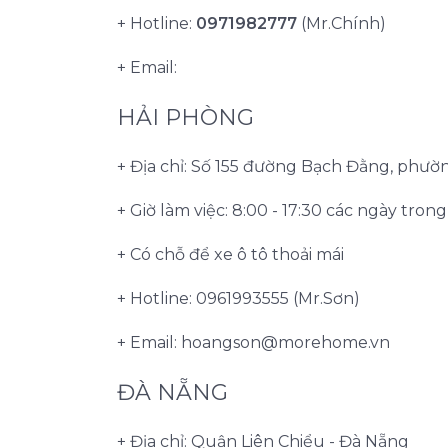
+ Hotline:
0971982777
(Mr.Chính)
+ Email:
HẢI PHÒNG
+ Địa chỉ: Số 155 đường Bạch Đằng, phư
+ Giờ làm việc: 8:00 - 17:30 các ngày tron
+ Có chỗ để xe ô tô thoải mái
+ Hotline: 0961993555 (Mr.Sơn)
+ Email:
hoangson@morehome.vn
ĐÀ NẴNG
+ Địa chỉ: Quận Liên Chiểu - Đà Nẵng