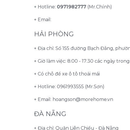
+ Hotline:
0971982777
(Mr.Chính)
+ Email:
HẢI PHÒNG
+ Địa chỉ: Số 155 đường Bạch Đằng, phư
+ Giờ làm việc: 8:00 - 17:30 các ngày tron
+ Có chỗ để xe ô tô thoải mái
+ Hotline: 0961993555 (Mr.Sơn)
+ Email:
hoangson@morehome.vn
ĐÀ NẴNG
+ Địa chỉ: Quận Liên Chiểu - Đà Nẵng