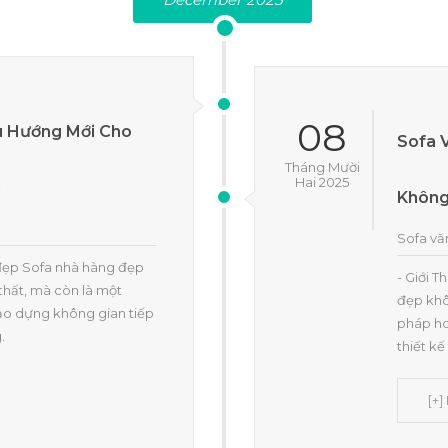
08
u Hướng Mới Cho
Sofa 
Tháng Mười
Hai 2025
h
Không
Sofa vă
g đẹp Sofa nhà hàng đẹp
- Giới 
thất, mà còn là một
đẹp khô
ạo dựng không gian tiếp
pháp ho
.
thiết k
[+