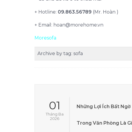
+ Hotline:
09.863.56789
(Mr. Hoàn )
+ Email:
hoan@morehome.vn
Moresofa
Archive by tag:
sofa
01
Những Lợi Ích Bất Ngờ
Tháng Ba
2026
Trong Văn Phòng Là Gì