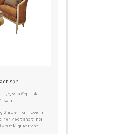
hách sạn
ch sạn
,
sofa đẹp
,
sofa
ất sofa
ng địa điểm kinh doanh
 nên việc trang trí nội
y cực kì quan trọng.