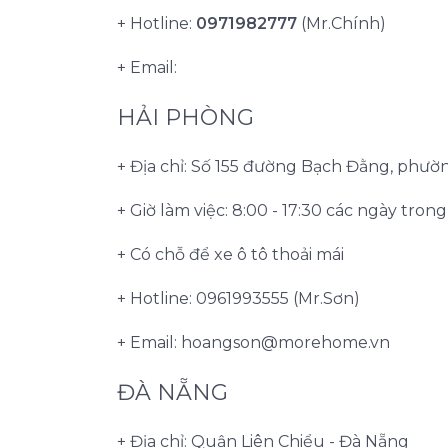
+ Hotline:
0971982777
(Mr.Chính)
+ Email:
HẢI PHÒNG
+ Địa chỉ: Số 155 đường Bạch Đằng, phư
+ Giờ làm việc: 8:00 - 17:30 các ngày tron
+ Có chỗ để xe ô tô thoải mái
+ Hotline: 0961993555 (Mr.Sơn)
+ Email:
hoangson@morehome.vn
ĐÀ NẴNG
+ Địa chỉ: Quận Liên Chiểu - Đà Nẵng