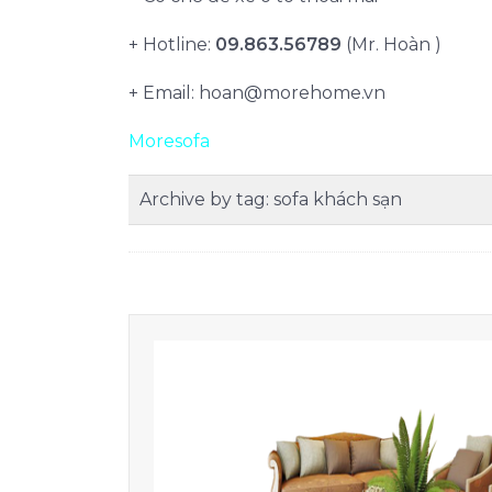
+ Hotline:
09.863.56789
(Mr. Hoàn )
+ Email:
hoan@morehome.vn
Moresofa
Archive by tag:
sofa khách sạn