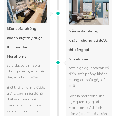
Mẫu sofa phòng
Mẫu sofa phòng
khách biệt thự được
khách chung cư được
thi công tại
thi công tại
Morehome
Morehome
sofa da
,
sofa nỉ
,
sofa
sofa hiện đại
,
sofa tân cổ
phòng khách
,
sofa hiện
điển
,
sofa phòng khách
đại
,
sofa tân cổ điển
chung cư
,
sofa gỗ
,
sofa
chữ L
Biệt thự là nơi mà được
trưng bày nhiều đồ nội
Sofa là một trong lĩnh
thất với những kiểu
vực quan trọng tại
dáng khác nhau. Tùy
Morehome vì thế cho
vào từng phong cách,
nên việc thiết kế và sản