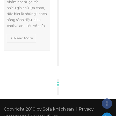
phẩm hot được rất
nhiều gia chủ lựa chọn,
đặc biệt là những khách
hàng sành điệu, chịu
chơi và am hiểu về sofa.
[+] Read More
Copyright 2010 by
Sofa khách sạn
|
Privacy